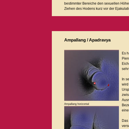
bestimmter Bereiche den sexuellen Höh
Ziehen des Hodens kurz vor der Ejakulati
Ampallang
/ Apadravya
Es h
Pier
Eich
sehr
In s
wird
Ursp
zwis
Ausr
Ampallang horizontal
Beze
eine
Das 
vers