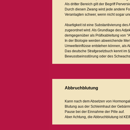
Als dritter Bereich gilt der Begriff Perve
Durch diesen Zwang wird jede andere Form
Veranlagten schwer, wenn nicht sogar un
Abartigkeit ist eine Substantivierung de
zugeordnet wird. Als Grundlage des Adje
demgegenüber als Präfixableitung von "Ar
In der Biologie werden abweichende Merk
Umwelteinflüsse entstehen können, als Ab
Das deutsche Strafgesetzbuch kennt im § 2
Bewusstseinsstörung oder des Schwachsinn
Abbruchblutung
Kann nach dem Absetzen von Hormongaben 
Blutung aus der Schleimhaut der Gebärmutt
Pause bei der Einnahme der Pille auf.
Aber Achtung, die Abbruchblutung ist KE