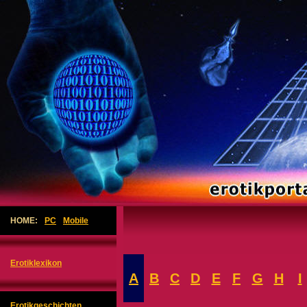
.
HOME:
PC
Mobile
Erotiklexikon
A
B
C
D
E
F
G
H
I
Erotikgeschichten