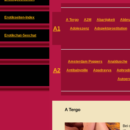
Erotikseiten-Index
A Tergo
A2M
Abartigkeit
Abbru
A1
Adoleszenz
Adspektprostitution
Erotikchat-Sexchat
Amsterdam Poppers
Analdusche
A2
Antibabypille
Apadravya
Aphrodi
Autoero
A Tergo
Bei 