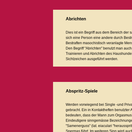
Abrichten
Dies ist ein Begriff aus dem Bereich der
sich eine Person eine andere durch Bestr
Bestraften masochistisch veranlagte Mens
Den Begriff "Abrichten" benutzt man au
Trainieren und Abrichten des Haushund
Sichtzeichen ausgeführt werden.
Abspritz-Spiele
Werden vorwiegend bei Single -und Priv
gebracht. Ein in Kontaktheften benutzter
bedeuten, dass der Mann zum Orgasmus ge
Eindeutigere sinngemässe Bezeichnungen 
"Samenerguss" (lat. eiaculari "herausspr
Spermas führt. Im weiteren Sinn wird au