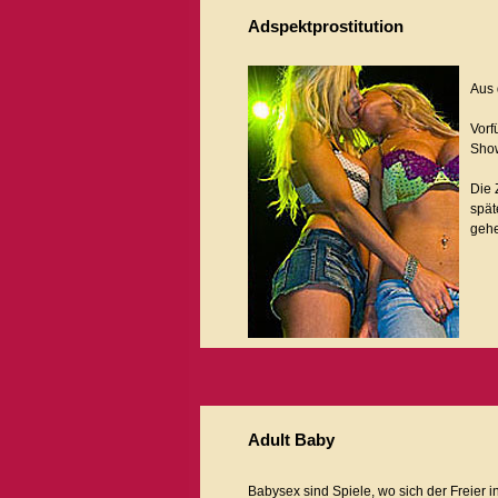
Adspektprostitution
Aus 
Vorf
Show
Die 
spät
gehe
Adult Baby
Babysex sind Spiele, wo sich der Freier in 