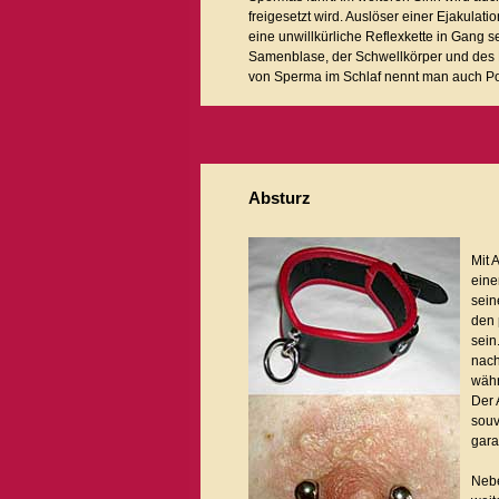
freigesetzt wird. Auslöser einer Ejakulat
eine unwillkürliche Reflexkette in Gang 
Samenblase, der Schwellkörper und des 
von Sperma im Schlaf nennt man auch Pol
Absturz
Mit 
eine
sein
den 
sein
nach
währ
Der 
souv
garan
Nebe