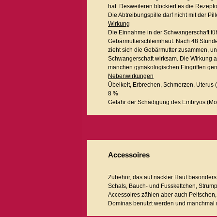
hat. Desweiteren blockiert es die Rezept
Die Abtreibungspille darf nicht mit der P
Wirkung
Die Einnahme in der Schwangerschaft fü
Gebärmutterschleimhaut. Nach 48 Stunden
zieht sich die Gebärmutter zusammen, und
Schwangerschaft wirksam. Die Wirkung a
manchen gynäkologischen Eingriffen genu
Nebenwirkungen
Übelkeit, Erbrechen, Schmerzen, Uterus (
8 %
Gefahr der Schädigung des Embryos (Moe
Accessoires
Zubehör, das auf nackter Haut besonders 
Schals, Bauch- und Fusskettchen, Strump
Accessoires zählen aber auch Peitschen, 
Dominas benutzt werden und manchmal n