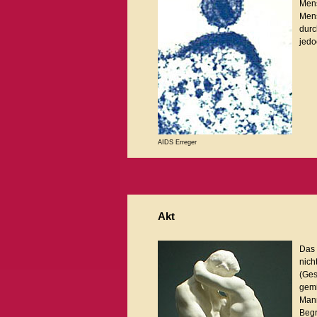
Mens
Mens
durc
jedo
AIDS Erreger
Akt
Das 
nich
(Ges
gemi
Mann
Begr