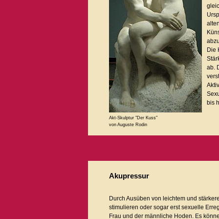
glei
Ursp
alte
Küns
abzu
Die 
Stär
ab. 
vers
Akti
Sexu
bis 
Akt-Skulptur "Der Kuss"
von Auguste Rodin
Akupressur
Durch Ausüben von leichtem und stärker
stimulieren oder sogar erst sexuelle Err
Frau und der männliche Hoden. Es können