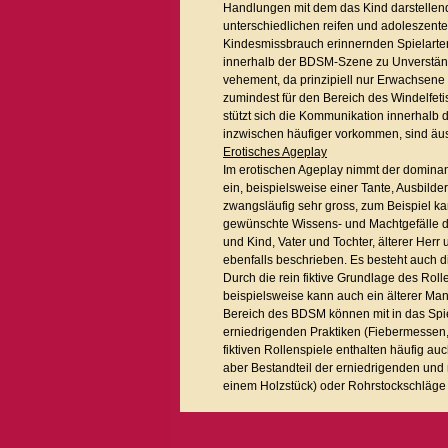
Handlungen mit dem das Kind darstellen
unterschiedlichen reifen und adoleszent
Kindesmissbrauch erinnernden Spielarten,
innerhalb der BDSM-Szene zu Unverstän
vehement, da prinzipiell nur Erwachsene a
zumindest für den Bereich des Windelfet
stützt sich die Kommunikation innerhalb 
inzwischen häufiger vorkommen, sind äus
Erotisches Ageplay
Im erotischen Ageplay nimmt der dominant
ein, beispielsweise einer Tante, Ausbilder
zwangsläufig sehr gross, zum Beispiel ka
gewünschte Wissens- und Machtgefälle da
und Kind, Vater und Tochter, älterer Herr 
ebenfalls beschrieben. Es besteht auch d
Durch die rein fiktive Grundlage des Ro
beispielsweise kann auch ein älterer Ma
Bereich des BDSM können mit in das Spiel 
erniedrigenden Praktiken (Fiebermessen, 
fiktiven Rollenspiele enthalten häufig a
aber Bestandteil der erniedrigenden und 
einem Holzstück) oder Rohrstockschläge 