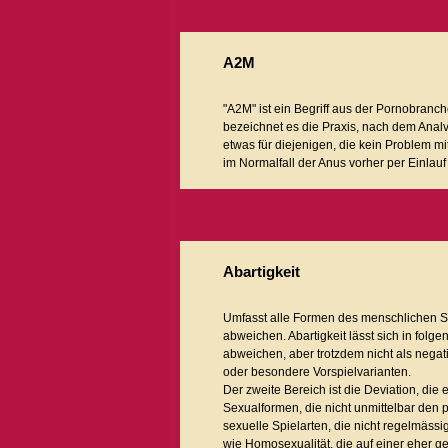
A2M
"A2M" ist ein Begriff aus der Pornobranch
bezeichnet es die Praxis, nach dem Anal
etwas für diejenigen, die kein Problem m
im Normalfall der Anus vorher per Einlauf
Abartigkeit
Umfasst alle Formen des menschlichen Se
abweichen. Abartigkeit lässt sich in fol
abweichen, aber trotzdem nicht als negat
oder besondere Vorspielvarianten.
Der zweite Bereich ist die Deviation, die 
Sexualformen, die nicht unmittelbar den 
sexuelle Spielarten, die nicht regelmäss
wie Homosexualität, die auf einer eher 