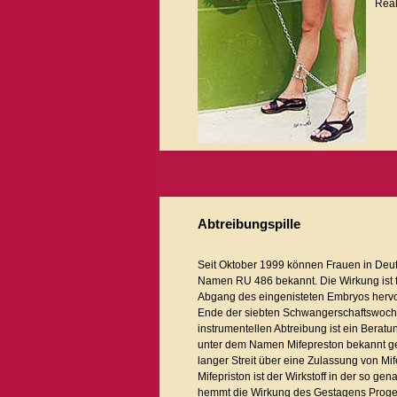
Reak
Abtreibungspille
Seit Oktober 1999 können Frauen in Deuts
Namen RU 486 bekannt. Die Wirkung ist 
Abgang des eingenisteten Embryos hervor
Ende der siebten Schwangerschaftswoche
instrumentellen Abtreibung ist ein Beratun
unter dem Namen Mifepreston bekannt gewo
langer Streit über eine Zulassung von Mi
Mifepriston ist der Wirkstoff in der so g
hemmt die Wirkung des Gestagens Progest